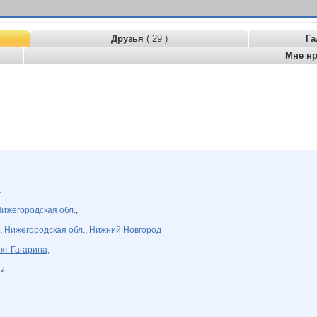
Друзья
( 29 )
Га
Мне н
а
ижегородская обл.
,
,
Нижегородская обл.
,
Нижний Новгород
кт Гагарина,
ны