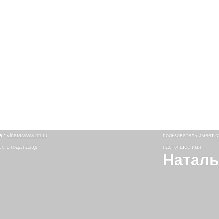
ta
:
vinata.www.nn.ru
пользователь имеет с
е 1 года назад
настоящее имя:
Наталь