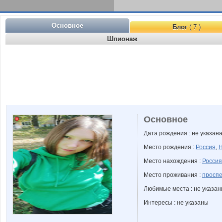
Основное
Блог
( 7 )
Шпионаж
Основное
Дата рождения : не указан
Место рождения :
Россия
,
Н
Место нахождения :
Россия
Место проживания :
проспе
Любимые места : не указа
Интересы : не указаны