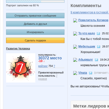
Комплименты
Портрет заполнен на 60 %
9 комплиментов в гостевой 
Отправить приватное сообщение
Повелитель Котиков
Добавить в друзья
Школота осенняя
Игнорировать
То что надо
25.02
Как бы с тобой позн
Сделать подарок
Мебельщик
28.07
Развитие Человека
Хорошенькая!
популярность:
30372 место
Абырвалг
19.04.2
-10 ↓
нормальные трусы к
рейтинг
754
?
Vinata
(отвечает
Привилегированный
пользователь
7
Спасибо, приятно)
уровня
Вы не авторизованы! Чтоб
Метки лидеров