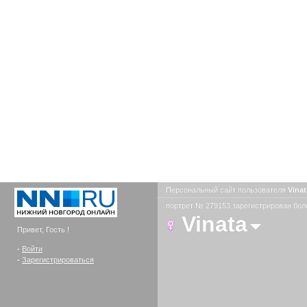
Персональный сайт пользователя
Vina
портрет № 279153 зарегистрирован боле
Vinata
Привет, Гость !
-
Войти
-
Зарегистрироваться