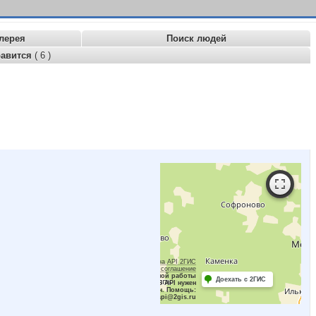
лерея
Поиск людей
равится
( 6 )
Работает на API 2ГИС
Лицензионное соглашение
Для корректной работы
Доехать с 2ГИС
Raster JS API нужен
ключ. Помощь:
api@2gis.ru