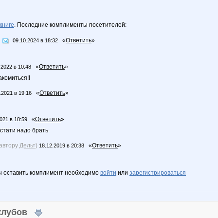
книге
. Последние комплименты посетителей:
«
Ответить
»
09.10.2024 в 18:32
«
Ответить
»
.2022 в 10:48
акомиться!!
«
Ответить
»
.2021 в 19:16
«
Ответить
»
021 в 18:59
стати надо брать
 автору
Дельт
)
«
Ответить
»
18.12.2019 в 20:38
ы оставить комплимент необходимо
войти
или
зарегистрироваться
 клубов